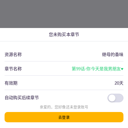
您未购买本章节
资源名称
继母的香味
章节名称
第99话-你今天是我男朋友♥
有效期
20天
自动购买后续章节
看评论(
0
)
上一篇
下一篇
亲爱的，您好像还
未登录
账号
去登录
发射