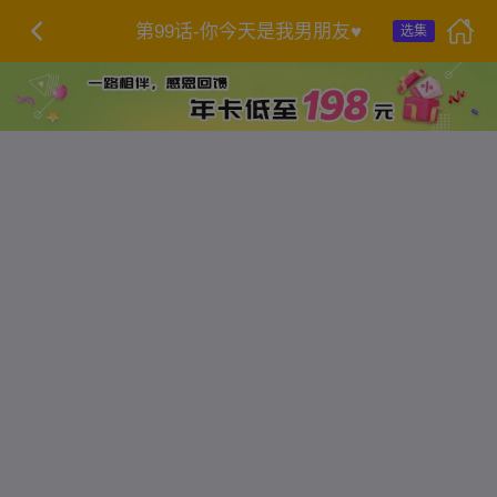
第99话-你今天是我男朋友♥
选集